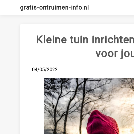
Skip
gratis-ontruimen-info.nl
to
content
Kleine tuin inricht
voor jo
04/05/2022